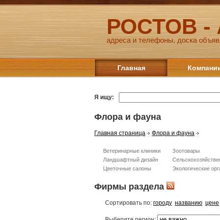
РОСТОВ -
адреса и телефоны, доска объяв
Главная
Компани
Я ищу:
Флора и фауна
Главная страница
Флора и фауна
Ветеринарные клиники
Зоотовары
Ландшафтный дизайн
Сельскохозяйстве
Цветочные салоны
Экологические орг
Фирмы раздела
Сортировать по:
городу
названию
цене
Выберите регион: