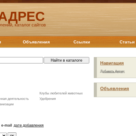
 АДРЕС
лений, каталог сайтов
и
Объявления
Ссылки
Статьи
Навигация
Добавить фирму
Объявления
Клубы любителей животных
нная деятельность
Удобрения
анизации
e-mail
дате добавления