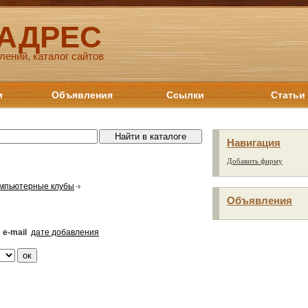
 АДРЕС
лений, каталог сайтов
и
Объявления
Ссылки
Статьи
Навигация
Добавить фирму
мпьютерные клубы
Объявления
e-mail
дате добавления