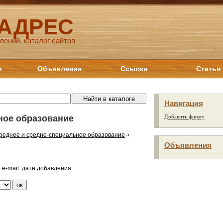
 АДРЕС
лений, каталог сайтов
и
Объявления
Ссылки
Статьи
Навигация
ное образование
Добавить фирму
реднее и средне-специальное образование
Объявления
e-mail
дате добавления