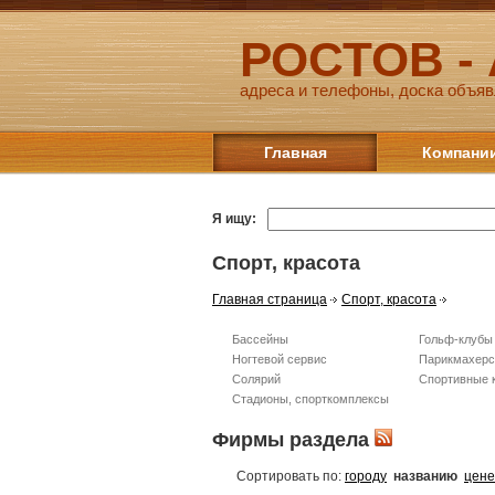
РОСТОВ -
адреса и телефоны, доска объяв
Главная
Компани
Я ищу:
Спорт, красота
Главная страница
Спорт, красота
Бассейны
Гольф-клубы
Ногтевой сервис
Парикмахерс
Солярий
Спортивные к
Стадионы, спорткомплексы
Фирмы раздела
Сортировать по:
городу
названию
цене