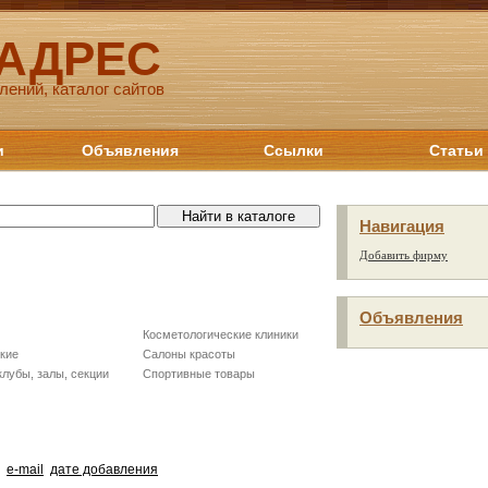
 АДРЕС
лений, каталог сайтов
и
Объявления
Ссылки
Статьи
Навигация
Добавить фирму
Объявления
Косметологические клиники
кие
Салоны красоты
лубы, залы, секции
Спортивные товары
e-mail
дате добавления