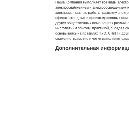
Наша Компания выполняет все виды электр
электроснабжением и электроосвещением 
электромонтажные работы, разводку электри
офисах, складских и производственных поме
других общественных помещениях различно
многолетним опытом, практикой, обладая 
основываясь на правилах ПУЭ, СНиП и друг
слаженно, грамотно и четко выполняют са
Дополнительная информац