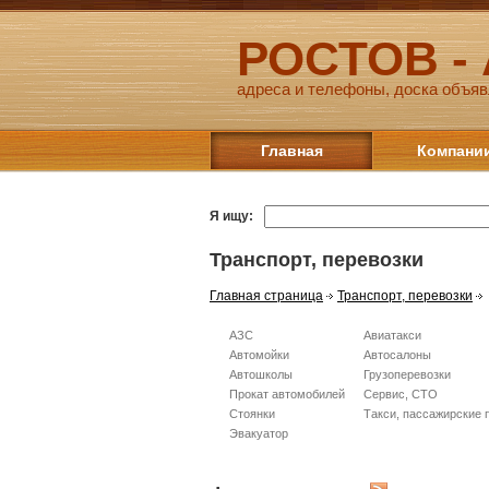
РОСТОВ -
адреса и телефоны, доска объяв
Главная
Компани
Я ищу:
Транспорт, перевозки
Главная страница
Транспорт, перевозки
АЗС
Авиатакси
Автомойки
Автосалоны
Автошколы
Грузоперевозки
Прокат автомобилей
Сервис, СТО
Стоянки
Такси, пассажирские 
Эвакуатор