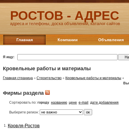
РОСТОВ - АДРЕС
адреса и телефоны, доска объявлений, каталог сайтов
Главная
Компании
Объявления
Я ищу:
Кровельные работы и материалы
Главная страница
Строительство
Кровельные работы и материалы
Вы
Фирмы раздела
Сортировать по:
городу
названию
цене
e-mail
дате добавления
Выберите регион:
Кровля-Ростов
1.