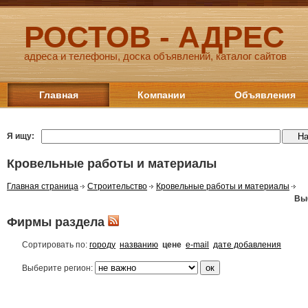
РОСТОВ - АДРЕС
адреса и телефоны, доска объявлений, каталог сайтов
Главная
Компании
Объявления
Я ищу:
Кровельные работы и материалы
Главная страница
Строительство
Кровельные работы и материалы
Вы
Фирмы раздела
Сортировать по:
городу
названию
цене
e-mail
дате добавления
Выберите регион: