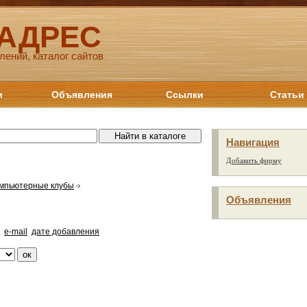
 АДРЕС
лений, каталог сайтов
и
Объявления
Ссылки
Статьи
Навигация
Добавить фирму
мпьютерные клубы
Объявления
e-mail
дате добавления