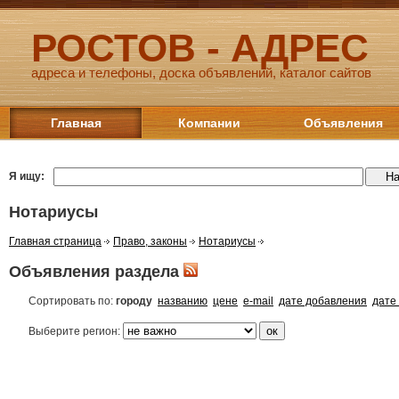
РОСТОВ - АДРЕС
адреса и телефоны, доска объявлений, каталог сайтов
Главная
Компании
Объявления
Я ищу:
Нотариусы
Главная страница
Право, законы
Нотариусы
Объявления раздела
Сортировать по:
городу
названию
цене
e-mail
дате добавления
дате
Выберите регион: