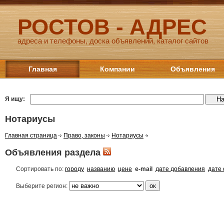
РОСТОВ - АДРЕС
адреса и телефоны, доска объявлений, каталог сайтов
Главная
Компании
Объявления
Я ищу:
Нотариусы
Главная страница
Право, законы
Нотариусы
Объявления раздела
Сортировать по:
городу
названию
цене
e-mail
дате добавления
дате
Выберите регион: