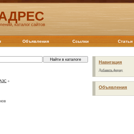
 АДРЕС
лений, каталог сайтов
и
Объявления
Ссылки
Статьи
Навигация
Добавить фирму
АЗС
Объявления
иков