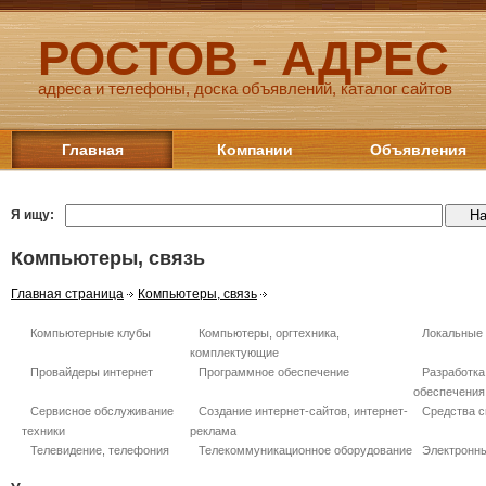
РОСТОВ - АДРЕС
адреса и телефоны, доска объявлений, каталог сайтов
Главная
Компании
Объявления
Я ищу:
Компьютеры, связь
Главная страница
Компьютеры, связь
Компьютерные клубы
Компьютеры, оргтехника,
Локальные 
комплектующие
Провайдеры интернет
Программное обеспечение
Разработка
обеспечения
Сервисное обслуживание
Создание интернет-сайтов, интернет-
Средства с
техники
реклама
Телевидение, телефония
Телекоммуникационное оборудование
Электронн