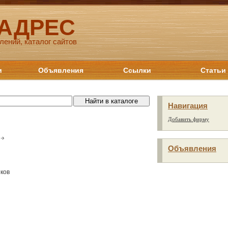
 АДРЕС
лений, каталог сайтов
и
Объявления
Ссылки
Статьи
Навигация
Добавить фирму
Объявления
иков