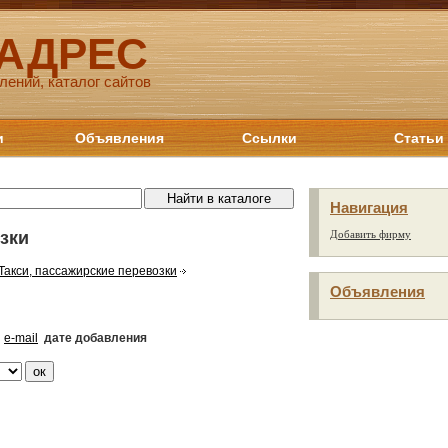
 АДРЕС
лений, каталог сайтов
и
Объявления
Ссылки
Статьи
Навигация
зки
Добавить фирму
Такси, пассажирские перевозки
Объявления
e-mail
дате добавления