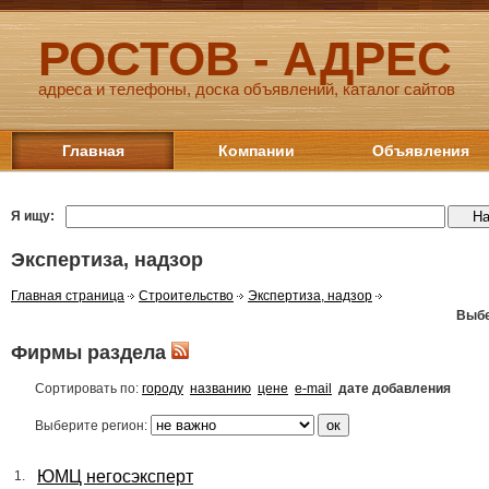
РОСТОВ - АДРЕС
адреса и телефоны, доска объявлений, каталог сайтов
Главная
Компании
Объявления
Я ищу:
Экспертиза, надзор
Главная страница
Строительство
Экспертиза, надзор
Выбе
Фирмы раздела
Сортировать по:
городу
названию
цене
e-mail
дате добавления
Выберите регион:
ЮМЦ негосэксперт
1.