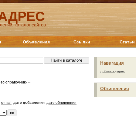
 АДРЕС
лений, каталог сайтов
и
Объявления
Ссылки
Статьи
Навигация
Добавить фирму
ес-справочники
Объявления
e-mail
дате добавления
дате обновления